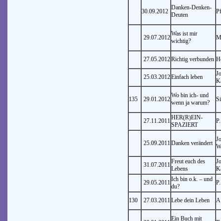
Danken-Denken-
30.09.2012
Pf
Deuten
Was ist mir
29.07.2012
M
wichtig?
27.05.2012
Richtig verbunden
H
J
25.03.2012
Einfach leben
K
Wo bin ich- und
135
29.01.2012
S
wenn ja warum?
HER(R)EIN-
27.11.2011
P
SPAZIERT
J
25.09.2011
Danken verändert
W
Freut euch des
J
31.07.2011
Lebens
K
Ich bin o.k. – und
29.05.2011
P
du?
130
27.03.2011
Lebe dein Leben
A
Ein Buch mit