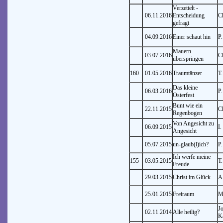
Verzettelt -
06.11.2016
Entscheidung
C
gefragt
04.09.2016
Einer schaut hin
P
Mauern
03.07.2016
C
überspringen
160
01.05.2016
Traumtänzer
T.
Das kleine
06.03.2016
P
Osterfest
Bunt wie ein
22.11.2015
C
Regenbogen
Von Angesicht zu
06.09.2015
I.
Angesicht
05.07.2015
un-glaub(l)ich?
P
Ich werfe meine
155
03.05.2015
T.
Freude
29.03.2015
Christ im Glück
A
25.01.2015
Freiraum
M
J
02.11.2014
Alle heilig?
K