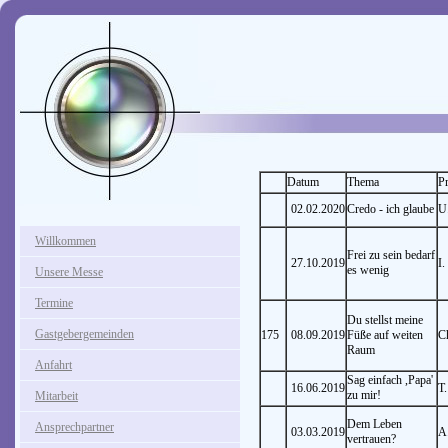
Datum
Thema
Pr
02.02.2020
Credo - ich glaube
U
Willkommen
Frei zu sein bedarf
27.10.2019
I.
es wenig
Unsere Messe
Termine
Du stellst meine
Gastgebergemeinden
175
08.09.2019
Füße auf weiten
C
Raum
Anfahrt
Sag einfach ,Papa'
16.06.2019
T.
zu mir!
Mitarbeit
Dem Leben
Ansprechpartner
03.03.2019
A
vertrauen?