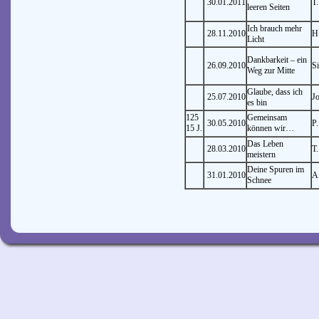
30.01.2011
T.
leeren Seiten
Ich brauch mehr
28.11.2010
H.
Licht
Dankbarkeit – ein
26.09.2010
S
Weg zur Mitte
Glaube, dass ich
25.07.2010
J
es bin
125
Gemeinsam
30.05.2010
P
15 J.
können wir…
Das Leben
28.03.2010
T.
meistern
Deine Spuren im
31.01.2010
A
Schnee