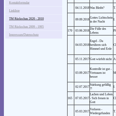
Kontaktformular
04.11.2018
Was Bleibt?
T.
Linkliste
Gottes Lichtschein
TM Rückschau 2020 - 2010
09.09.2018
I.
in der Nacht
TM Rückschau 2009 - 1995
Die Fülle des
170
03.06.2018
P
Lebens
Impressum/Datenschutz
Engel - Da
04.03.2018
berühren sich
C
Himmel und Erde
05.11.2017
Gott würfelt nicht
A
Kontrolle ist gut -
03.09.2017
Vertrauen ist
M
besser
Stärkung gefällig
02.07.2017
I.
?!
Lachen und Loben
165
07.05.2017
- Sich freuen in
C
Gott
Verloren -
05.03.2017
T.
Wiedergefunden