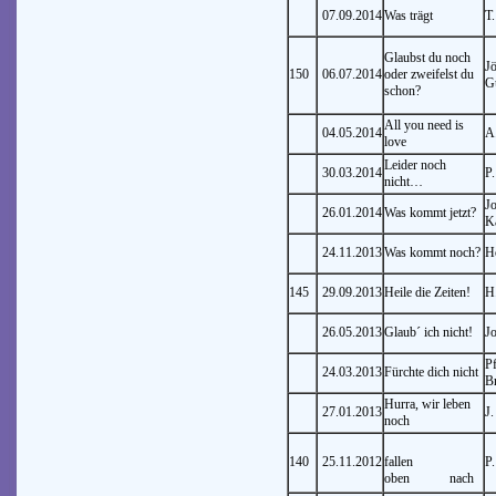
07.09.2014
Was trägt
T.
Glaubst du noch
J
150
06.07.2014
oder zweifelst du
G
schon?
All you need is
04.05.2014
A
love
Leider noch
30.03.2014
P
nicht…
J
26.01.2014
Was kommt jetzt?
K
24.11.2013
Was kommt noch?
H
145
29.09.2013
Heile die Zeiten!
H
26.05.2013
Glaub´ ich nicht!
J
Pf
24.03.2013
Fürchte dich nicht
B
Hurra, wir leben
27.01.2013
J.
noch
140
25.11.2012
fallen
P
oben nach