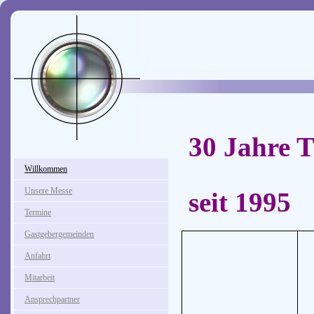
30 Jahre 
Willkommen
Unsere Messe
seit 1995
Termine
Gastgebergemeinden
Wi
Anfahrt
die
Mitarbeit
Uns
Ansprechpartner
Wir